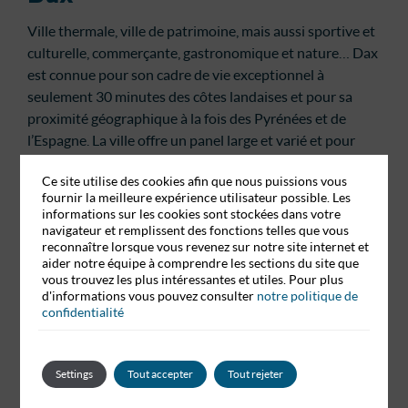
Ville thermale, ville de patrimoine, mais aussi sportive et
culturelle, commerçante, gastronomique et nature… Dax
est connue pour son cadre de vie exceptionnel à
seulement 30 minutes des côtes landaises et pour sa
proximité géographique à la fois des Pyrénées et de
l’Espagne. La ville offre un panel large et varié et pour
tous les goûts !
Ce site utilise des cookies afin que nous puissions vous
fournir la meilleure expérience utilisateur possible. Les
Dynamique et à taille humaine, la ville de Dax est
informations sur les cookies sont stockées dans votre
accessible à pied, facilement et rapidement ! Elle est
navigateur et remplissent des fonctions telles que vous
connue pour son ambiance chaleureuse et sa
reconnaître lorsque vous revenez sur notre site internet et
aider notre équipe à comprendre les sections du site que
convivialité, sa feria incarne l’esprit du Sud-Ouest ! Elle
vous trouvez les plus intéressantes et utiles. Pour plus
attire un grand nombre de touristes qui aiment partager
d'informations vous pouvez consulter
notre politique de
cette rencontre festive annuelle à ne pas manquer ! Pour
confidentialité
en savoir plus, découvrez l’actualité de la
féria de la ville.
Découvrez plus en détails la ville de Dax sur
le site de la
Settings
Tout accepter
Tout rejeter
mairie
qui regorge d’informations utiles et de visites à ne