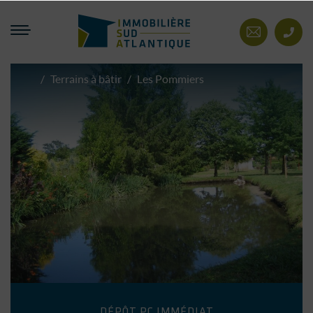
Immobilière Sud Atlantiq
Contact
/
Terrains à bâtir
/
Les Pommiers
Immobilière
Sud
Atlantique
DÉPÔT PC IMMÉDIAT