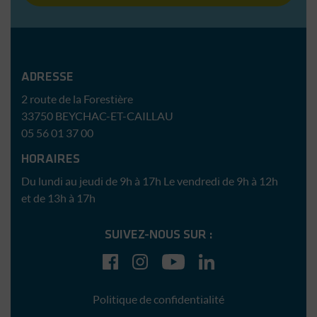
Immobilière Sud Atlantique
ADRESSE
2 route de la Forestière
33750
BEYCHAC-ET-CAILLAU
05 56 01 37 00
HORAIRES
Du lundi au jeudi de 9h à 17h
Le vendredi de 9h à 12h
et de 13h à 17h
SUIVEZ-NOUS SUR :
Facebook
Instagram
YouTube
LinkedIn
Politique de confidentialité