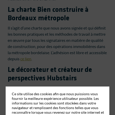
La charte Bien construire à
Bordeaux métropole
Il s’agit d’une charte que nous avons signée et qui définit
les bonnes pratiques et les méthodes de travail à mettre
en œuvre par tous les signataires en matière de qualité
de construction, pour des opérations immobilières dans
la métropole bordelaise. L’adhésion est libre et accessible
depuis
ce lien
.
Le décorateur et créateur de
perspectives Hubstairs
Nous collaborons avec
Hubstairs
qui offre des services
de projection 3D dans la décoration et l’aménagement
Ce site utilise des cookies afin que nous puissions vous
fournir la meilleure expérience utilisateur possible. Les
d’intérieurs par des architectes.
informations sur les cookies sont stockées dans votre
navigateur et remplissent des fonctions telles que vous
L’expertise de la photographie
reconnaître lorsque vous revenez sur notre site internet et