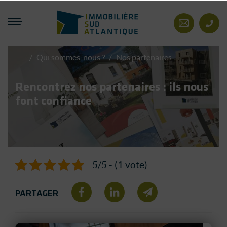
Immobilière Sud Atlantiq
Contact
/
Qui sommes-nous ?
/
Nos partenaires
Immobilière
Sud
Atlantique
Rencontrez nos partenaires : ils nous
font confiance
5/5 - (1 vote)
PARTAGER