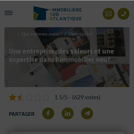
Immobilière Sud Atlantiq
Contact
/
Qui sommes-nous ?
/
L’entreprise
Immobilière
Sud
Atlantique
Une entreprise, des valeurs et une
expertise dans l’immobilier neuf
1.5/5 - (629 votes)
PARTAGER