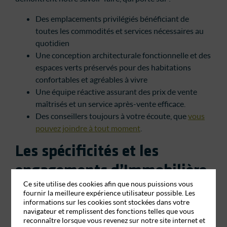
Des emplacements privilégiés bénéficiant de
toutes les commodités et services nécessaires au
quotidien
Une conception architecturale fonctionnelle et des
espaces verts préservés pour des habitations
confortables et agréables à vivre
Une équipe réactive assurant des prix de vente
maîtrisés et un service après-vente efficace.
Des conseillers toujours à votre écoute, que
vous
pouvez joindre à tout moment
.
Les spécificités et les
engagements d’Immobilière
Ce site utilise des cookies afin que nous puissions vous
Sud Atlantique
fournir la meilleure expérience utilisateur possible. Les
informations sur les cookies sont stockées dans votre
Historiquement, les fondements d’Immobilière Sud
navigateur et remplissent des fonctions telles que vous
reconnaître lorsque vous revenez sur notre site internet et
Atlantique reposent sur la vente de biens à destination