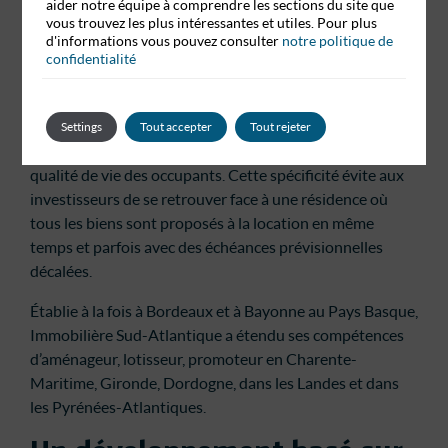
aider notre équipe à comprendre les sections du site que
des accédants ou des primo-accédants à la propriété.
vous trouvez les plus intéressantes et utiles. Pour plus
Ainsi, plus des 3/4 des acquéreurs de nos logements sont
d'informations vous pouvez consulter
notre politique de
confidentialité
des accédants occupants.
Nos résidences sont donc habitées en grande partie par
leurs propriétaires, ce qui constitue, à nos yeux, un gage
Settings
Tout accepter
Tout rejeter
supplémentaire de pérennité et une garantie sur la
qualité de vie des occupants. Cette spécificité évite aux
investisseurs de se retrouver face à une résidence où
tous les biens sont proposés à la location en même
temps et parfois avec des échéances prévisionnelles
décalées.
Établie à la fois à Bordeaux et à Bayonne au Pays Basque,
Immobilière Sud-Atlantique a étendu ses compétences
d’aménageur, lotisseur, promoteur en Charente-
Maritime, Gironde, Dordogne, dans les Landes et dans
les Pyrénées-Atlantiques.