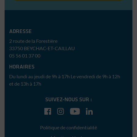
Immobilière Sud Atlantique
ADRESSE
2 route de la Forestière
33750
BEYCHAC-ET-CAILLAU
05 56 01 37 00
HORAIRES
Du lundi au jeudi de 9h à 17h
Le vendredi de 9h à 12h
et de 13h à 17h
SUIVEZ-NOUS SUR :
Facebook
Instagram
YouTube
LinkedIn
Politique de confidentialité