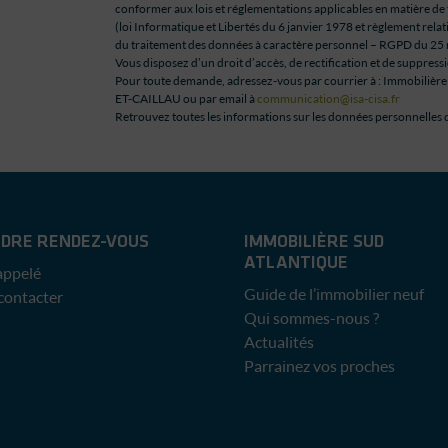
conformer aux lois et réglementations applicables en matière de
(loi Informatique et Libertés du 6 janvier 1978 et règlement rela
du traitement des données à caractère personnel – RGPD du 25 
Vous disposez d’un droit d’accès, de rectification et de suppre
Pour toute demande, adressez-vous par courrier à : Immobilière
ET-CAILLAU ou par email à
communication@isa-cisa.fr
Retrouvez toutes les informations sur les données personnelles
DRE RENDEZ-VOUS
IMMOBILIÈRE SUD
ATLANTIQUE
appelé
Guide de l’immobilier neuf
contacter
Qui sommes-nous ?
Actualités
Parrainez vos proches