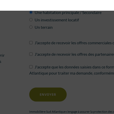
Votre projet concerne*
Une habitation principale / Secondaire
Un investissement locatif
Un terrain
J’accepte de recevoir les offres commerciales
J'accepte de recevoir les offres des partenair
rir
s
J'accepte que les données saisies dans ce form
Atlantique pour traiter ma demande, conformém
Immobilière Sud Atlantique s’engage à assurer la protection des d