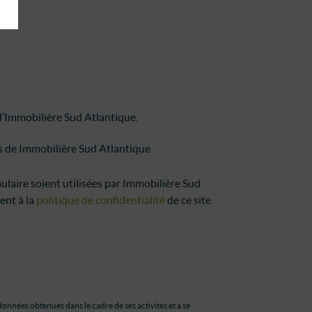
 d’Immobilière Sud Atlantique.
es de Immobilière Sud Atlantique.
ulaire soient utilisées par Immobilière Sud
ent à la
politique de confidentialité
de ce site.
onnées obtenues dans le cadre de ses activités et à se