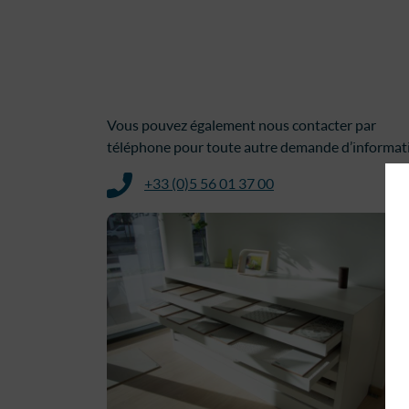
Vous pouvez également nous contacter par
téléphone pour toute autre demande d’informati
+33 (0)5 56 01 37 00