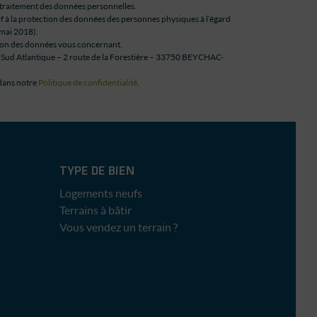
 traitement des données personnelles.
tif à la protection des données des personnes physiques à l’égard
mai 2018).
ssion des données vous concernant.
 Sud Atlantique – 2 route de la Forestière – 33750 BEYCHAC-
 dans notre
Politique de confidentialité
.
TYPE DE BIEN
Logements neufs
Terrains à bâtir
Vous vendez un terrain ?