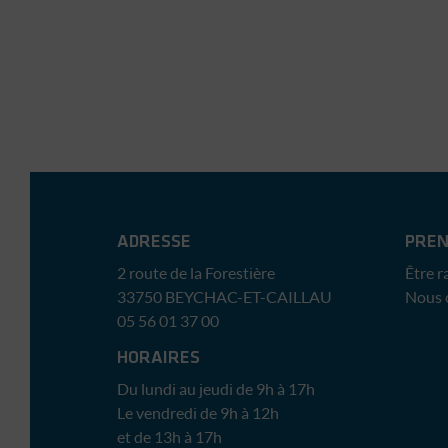
Immobilière Sud Atlantique
ADRESSE
PREN
2 route de la Forestière
Être r
33750
BEYCHAC-ET-CAILLAU
Nous 
05 56 01 37 00
HORAIRES
Du lundi au jeudi de 9h à 17h
Le vendredi de 9h à 12h
et de 13h à 17h